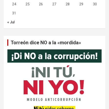
24
25
26
27
28
29
30
31
« Jul
Torreón dice NO a la «mordida»