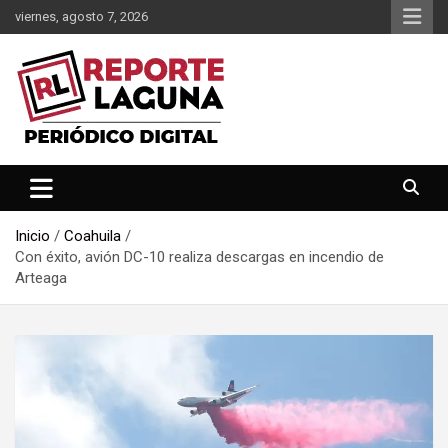
Saltar
viernes, agosto 7, 2026
al
contenido
Reporte Laguna Noticias
Reporte Laguna
Inicio
Coahuila
Con éxito, avión DC-10 realiza descargas en incendio de
Arteaga