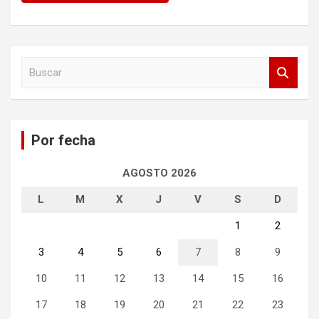
B
u
s
c
a
Por fecha
r
AGOSTO 2026
L
M
X
J
V
S
D
1
2
3
4
5
6
7
8
9
10
11
12
13
14
15
16
17
18
19
20
21
22
23