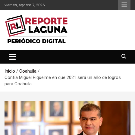
Saltar
viernes, agosto 7, 2026
al
contenido
Reporte Laguna Noticias
Reporte Laguna
Inicio
Coahuila
Confía Miguel Riquelme en que 2021 será un año de logros
para Coahuila