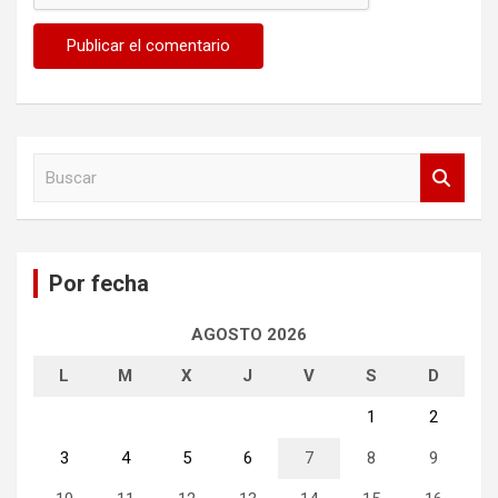
B
u
s
c
a
Por fecha
r
AGOSTO 2026
L
M
X
J
V
S
D
1
2
3
4
5
6
7
8
9