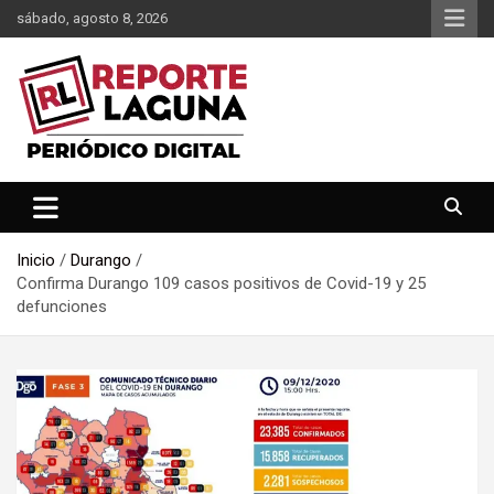
Saltar
sábado, agosto 8, 2026
al
contenido
Reporte Laguna Noticias
Reporte Laguna
Inicio
Durango
Confirma Durango 109 casos positivos de Covid-19 y 25
defunciones