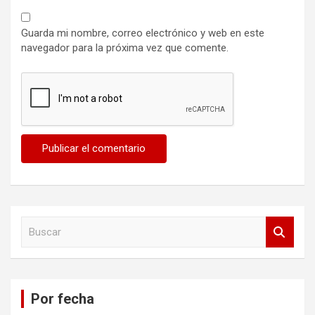
Guarda mi nombre, correo electrónico y web en este
navegador para la próxima vez que comente.
B
u
s
c
a
Por fecha
r