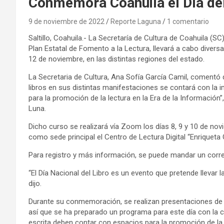
Conmemora Coahuila el Día del
9 de noviembre de 2022
Reporte Laguna
1 comentario
Saltillo, Coahuila.- La Secretaría de Cultura de Coahuila (SC)
Plan Estatal de Fomento a la Lectura, llevará a cabo divers
12 de noviembre, en las distintas regiones del estado.
La Secretaria de Cultura, Ana Sofía García Camil, comentó
libros en sus distintas manifestaciones se contará con la i
para la promoción de la lectura en la Era de la Información”
Luna.
Dicho curso se realizará vía Zoom los días 8, 9 y 10 de novi
como sede principal el Centro de Lectura Digital “Enriqueta
Para registro y más información, se puede mandar un cor
“El Día Nacional del Libro es un evento que pretende llevar la 
dijo.
Durante su conmemoración, se realizan presentaciones de libr
así que se ha preparado un programa para este día con la c
escrita deben contar con espacios para la promoción de la 