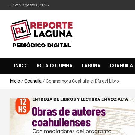
Saltar
jueves, agosto 6, 2026
al
contenido
Reporte Laguna Noticias
Reporte Laguna
INICIO
IG LA COLUMNA
LAGUNA
COAHUILA
Inicio
Coahuila
Conmemora Coahuila el Día del Libro