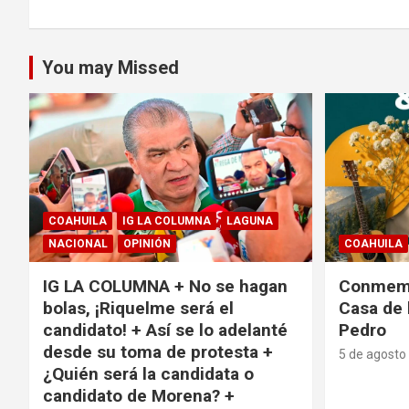
You may Missed
COAHUILA
IG LA COLUMNA
LAGUNA
NACIONAL
OPINIÓN
COAHUILA
IG LA COLUMNA + No se hagan
Conmemo
bolas, ¡Riquelme será el
Casa de 
candidato! + Así se lo adelanté
Pedro
desde su toma de protesta +
5 de agosto
¿Quién será la candidata o
candidato de Morena? +