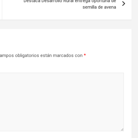
Destaca Desarrollo Rural entrega oportuna de
semilla de avena
ampos obligatorios están marcados con
*