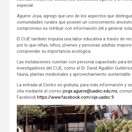
especial.
Aguirre Joya, agregó que uno de los aspectos que distingu
comunidades rurales que poseen un conocimiento ancestral
compromiso es retribuir con información útil y generar sol
El CIJE también impulsa una labor educativa a través de rec
por lo que niñas, niños, jóvenes y personas adultas mayore
comprender su importancia ecológica.
Las instalaciones cuentan con personal capacitado para bri
investigadores del CIJE, como el Dr. David Aguillón Gutiérre
fauna, plantas medicinales y aprovechamiento sustentable d
La entrada al Centro es gratuita, para más información y v
cita mediante el correo
jorge.aguirre@uadec.edu.mx
, comun
Facebook
https://www.facebook.com/cije.uadec.9
.