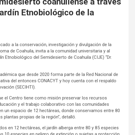
midesierto coahuilense a través
ardín Etnobiológico de la
ado a la conservación, investigación y divulgación de la
oma de Coahuila, invita a la comunidad universitaria y al
dín Etnobiológico del Semidesierto de Coahuila (CIJE) “Dr.
académica que desde 2020 forma parte de la Red Nacional de
ciativa del entonces CONACYT y hoy cuenta con el respaldo
ovación (SECIHTI).
 que el Centro tiene como misión preservar los recursos
 educación y el trabajo colaborativo con las comunidades
en un espacio de 12 hectáreas, donde conservamos entre 80
 plantas propias de la región”, detalló.
dos en 12 hectáreas, el jardín alberga entre 80 y 85 especies
s 10 especies en peligro de extinción o sujetas a protección