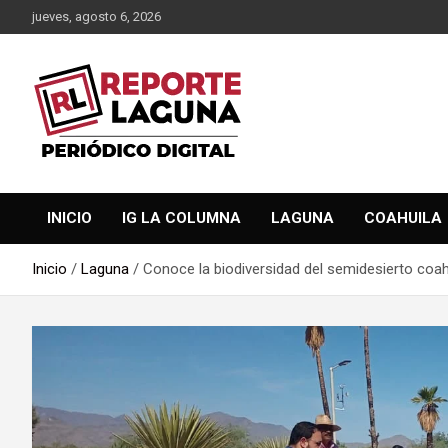
Saltar
jueves, agosto 6, 2026
al
contenido
Reporte Laguna Noticias
Reporte Laguna
INICIO
IG LA COLUMNA
LAGUNA
COAHUILA
Inicio
Laguna
Conoce la biodiversidad del semidesierto coah