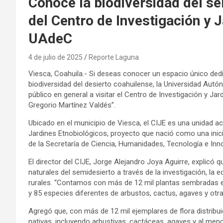
Conoce la biodiversidad del se
del Centro de Investigación y J
UAdeC
4 de julio de 2025
Reporte Laguna
Viesca, Coahuila.- Si deseas conocer un espacio único dedic
biodiversidad del desierto coahuilense, la Universidad Autón
público en general a visitar el Centro de Investigación y Jar
Gregorio Martínez Valdés”.
Ubicado en el municipio de Viesca, el CIJE es una unidad 
Jardines Etnobiológicos, proyecto que nació como una ini
de la Secretaría de Ciencia, Humanidades, Tecnología e Inn
El director del CIJE, Jorge Alejandro Joya Aguirre, explicó
naturales del semidesierto a través de la investigación, la
rurales. “Contamos con más de 12 mil plantas sembradas 
y 85 especies diferentes de arbustos, cactus, agaves y otras
Agregó que, con más de 12 mil ejemplares de flora distribui
nativas, incluyendo arbustivas, cactáceas, agaves y al meno