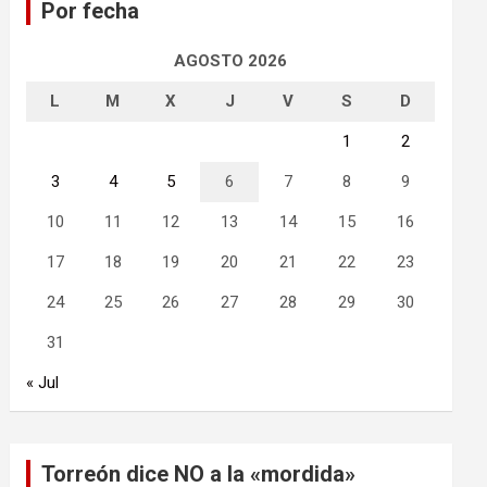
Por fecha
r
AGOSTO 2026
L
M
X
J
V
S
D
1
2
3
4
5
6
7
8
9
10
11
12
13
14
15
16
17
18
19
20
21
22
23
24
25
26
27
28
29
30
31
« Jul
Torreón dice NO a la «mordida»