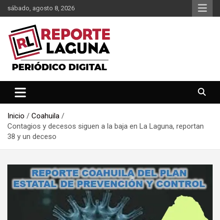
Saltar
sábado, agosto 8, 2026
al
contenido
Reporte Laguna Noticias
Reporte Laguna
Inicio
Coahuila
Contagios y decesos siguen a la baja en La Laguna, reportan
38 y un deceso