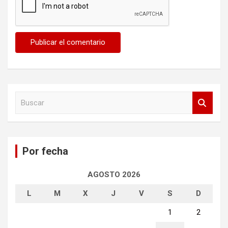
B
u
s
c
a
Por fecha
r
AGOSTO 2026
L
M
X
J
V
S
D
1
2