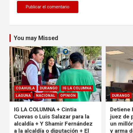
You may Missed
COAHUILA
DURANGO
IG LA COLUMNA
LAGUNA
NACIONAL
OPINIÓN
DURANGO
IG LA COLUMNA + Cintia
Detiene 
Cuevas o Luis Salazar para la
juez de 
alcaldía + Y Shamir Fernández
un milló
a la alcaldía o diputación + El
y arma d