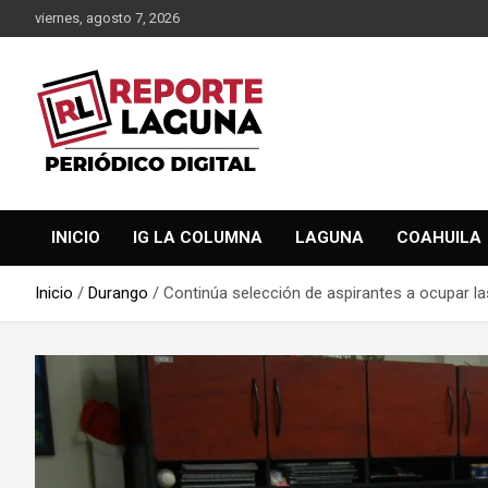
Saltar
viernes, agosto 7, 2026
al
contenido
Reporte Laguna Noticias
Reporte Laguna
INICIO
IG LA COLUMNA
LAGUNA
COAHUILA
Inicio
Durango
Continúa selección de aspirantes a ocupar la