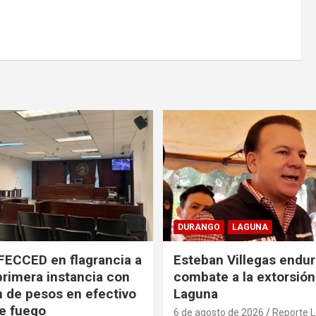
DURANGO
LAGUNA
FECCED en flagrancia a
Esteban Villegas endu
primera instancia con
combate a la extorsión
n de pesos en efectivo
Laguna
e fuego
6 de agosto de 2026
Reporte 