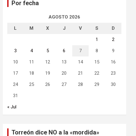
Por fecha
r
AGOSTO 2026
L
M
X
J
V
S
D
1
2
3
4
5
6
7
8
9
10
11
12
13
14
15
16
17
18
19
20
21
22
23
24
25
26
27
28
29
30
31
« Jul
Torreón dice NO a la «mordida»