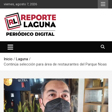
Saltar
viernes, agosto 7, 2026
al
contenido
Reporte Laguna Noticias
Reporte Laguna
Inicio
Laguna
Continúa selección para área de restaurantes del Parque Noas