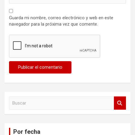
Guarda mi nombre, correo electrónico y web en este
navegador para la próxima vez que comente.
B
u
s
c
a
Por fecha
r