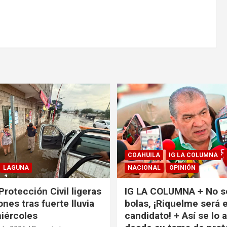
COAHUILA
IG LA COLUMNA
LAGUNA
NACIONAL
OPINIÓN
Protección Civil ligeras
IG LA COLUMNA + No s
nes tras fuerte lluvia
bolas, ¡Riquelme será e
miércoles
candidato! + Así se lo 