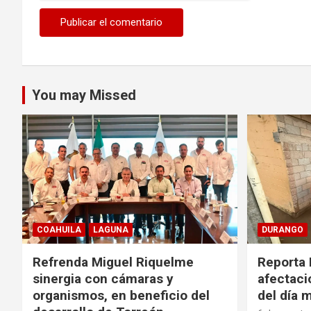
You may Missed
COAHUILA
LAGUNA
DURANGO
Refrenda Miguel Riquelme
Reporta 
sinergia con cámaras y
afectacio
organismos, en beneficio del
del día 