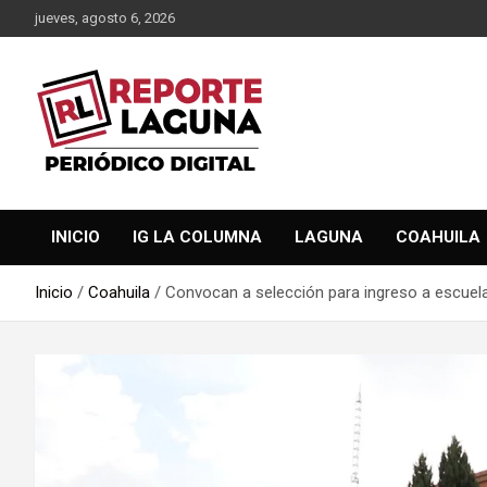
Saltar
jueves, agosto 6, 2026
al
contenido
Reporte Laguna Noticias
Reporte Laguna
INICIO
IG LA COLUMNA
LAGUNA
COAHUILA
Inicio
Coahuila
Convocan a selección para ingreso a escuel