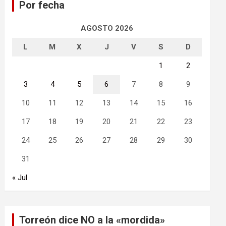
Por fecha
r
AGOSTO 2026
L
M
X
J
V
S
D
1
2
3
4
5
6
7
8
9
10
11
12
13
14
15
16
17
18
19
20
21
22
23
24
25
26
27
28
29
30
31
« Jul
Torreón dice NO a la «mordida»