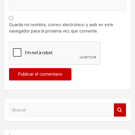
Guarda mi nombre, correo electrónico y web en este
navegador para la próxima vez que comente.
B
u
s
c
a