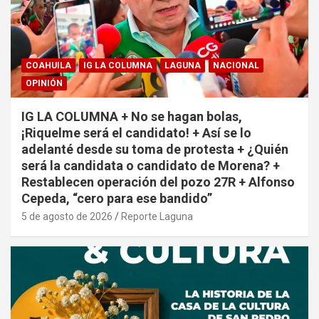
COAHUILA
IG LA COLUMNA
LAGUNA
NACIONAL
OPINIÓN
IG LA COLUMNA + No se hagan bolas,
¡Riquelme será el candidato! + Así se lo
adelanté desde su toma de protesta + ¿Quién
será la candidata o candidato de Morena? +
Restablecen operación del pozo 27R + Alfonso
Cepeda, “cero para ese bandido”
5 de agosto de 2026
Reporte Laguna