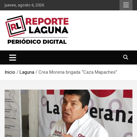
Saltar
jueves, agosto 6, 2026
al
contenido
Reporte Laguna Noticias
Reporte Laguna
Inicio
Laguna
Crea Morena brigada “Caza Mapaches”