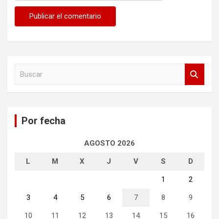
B
u
s
c
a
Por fecha
r
AGOSTO 2026
L
M
X
J
V
S
D
1
2
3
4
5
6
7
8
9
10
11
12
13
14
15
16