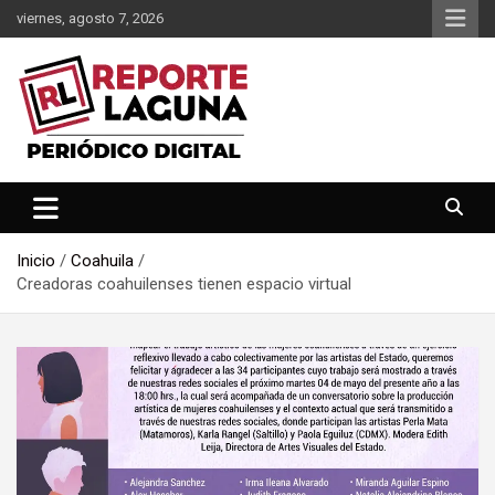
Saltar
viernes, agosto 7, 2026
al
contenido
Reporte Laguna Noticias
Reporte Laguna
Inicio
Coahuila
Creadoras coahuilenses tienen espacio virtual