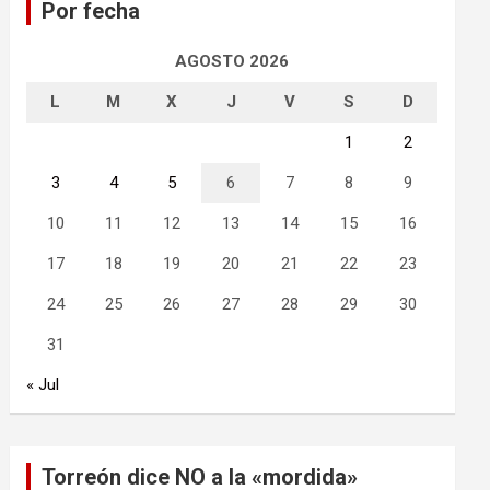
Por fecha
r
AGOSTO 2026
L
M
X
J
V
S
D
1
2
3
4
5
6
7
8
9
10
11
12
13
14
15
16
17
18
19
20
21
22
23
24
25
26
27
28
29
30
31
« Jul
Torreón dice NO a la «mordida»