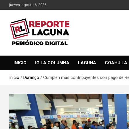
Saltar
jueves, agosto 6, 2026
al
contenido
Reporte Laguna Noticias
Reporte Laguna
INICIO
IG LA COLUMNA
LAGUNA
COAHUILA
Inicio
Durango
Cumplen más contribuyentes con pago de R