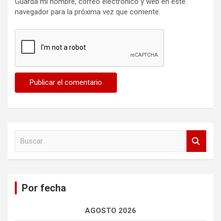
Guarda mi nombre, correo electrónico y web en este
navegador para la próxima vez que comente.
B
u
s
c
a
Por fecha
r
AGOSTO 2026