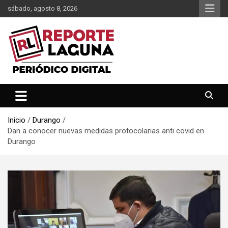
Saltar
sábado, agosto 8, 2026
al
contenido
Reporte Laguna Noticias
Reporte Laguna
Inicio
Durango
Dan a conocer nuevas medidas protocolarias anti covid en
Durango