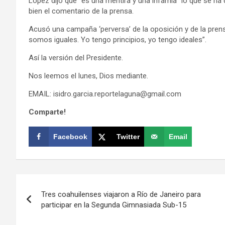
López dijo que “es una mentira y una infamia” lo que se ha
bien el comentario de la prensa.
Acusó una campaña ‘perversa’ de la oposición y de la prens
somos iguales. Yo tengo principios, yo tengo ideales”.
Así la versión del Presidente.
Nos leemos el lunes, Dios mediante.
EMAIL: isidro.garcia.reportelaguna@gmail.com
Comparte!
Facebook
Twitter
Email
Navegación
Tres coahuilenses viajaron a Río de Janeiro para
de
participar en la Segunda Gimnasiada Sub-15
entradas