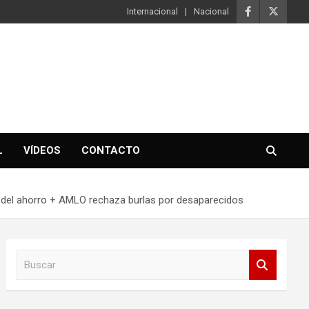
Internacional
Nacional
L
VÍDEOS
CONTACTO
del ahorro + AMLO rechaza burlas por desaparecidos
B
u
s
c