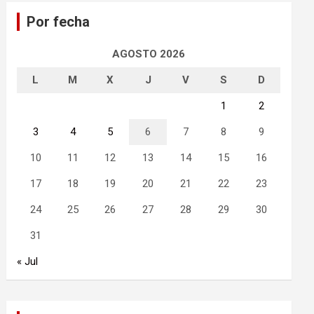
a
Por fecha
r
AGOSTO 2026
L
M
X
J
V
S
D
1
2
3
4
5
6
7
8
9
10
11
12
13
14
15
16
17
18
19
20
21
22
23
24
25
26
27
28
29
30
31
« Jul