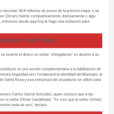
s ejecutan 56.8 millones de pesos de la primera etapa, o se
señor (Omar) miente compulsivamente, dolosamente o algo
 entonces desde aquí hoy le hago una invitación para
 ACUEDUCTO HISTÓRICO
e invierte el dinero en estas “chingaderas” en alusión a un
 acueducto es una acción complementaria a la habilitación de
erará seguridad sino fortalecerá la identidad del Municipio al
e Santa Rosa y esa estructura del acueducto se utilizó para
sorero Carlos García González, quien sostuvo que a las
por el señor (Omar Castañeda). “Yo creo que el señor (Omar)
xiste nada de eso”, declaró.