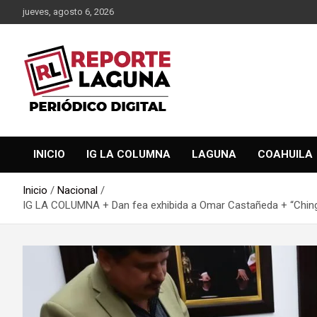
Saltar
jueves, agosto 6, 2026
al
contenido
Reporte Laguna Noticias
Reporte Laguna
INICIO
IG LA COLUMNA
LAGUNA
COAHUILA
Inicio
Nacional
IG LA COLUMNA + Dan fea exhibida a Omar Castañeda + “Ching