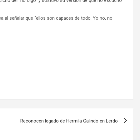
 dicho del “no oigo” y sostuvo su versión de que no escuchó
a al señalar que “ellos son capaces de todo. Yo no, no
Reconocen legado de Hermila Galindo en Lerdo