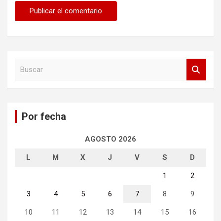
B
u
s
c
a
Por fecha
r
AGOSTO 2026
L
M
X
J
V
S
D
1
2
3
4
5
6
7
8
9
10
11
12
13
14
15
16