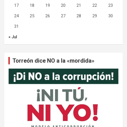
17
18
19
20
21
22
23
24
25
26
27
28
29
30
31
« Jul
Torreón dice NO a la «mordida»