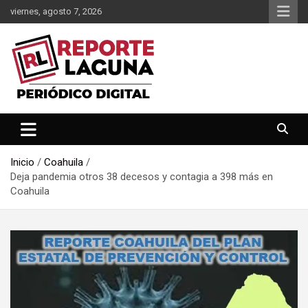
Saltar
viernes, agosto 7, 2026
al
contenido
Reporte Laguna Noticias
Reporte Laguna
Inicio
Coahuila
Deja pandemia otros 38 decesos y contagia a 398 más en
Coahuila