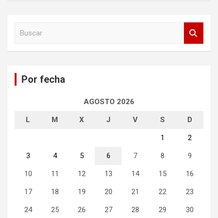
B
u
s
c
a
Por fecha
r
AGOSTO 2026
L
M
X
J
V
S
D
1
2
3
4
5
6
7
8
9
10
11
12
13
14
15
16
17
18
19
20
21
22
23
24
25
26
27
28
29
30