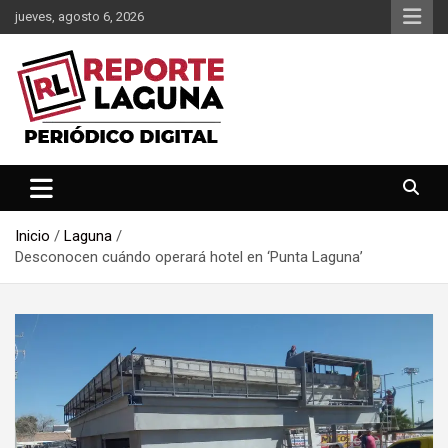
Saltar
jueves, agosto 6, 2026
al
contenido
Reporte Laguna Noticias
Reporte Laguna
Inicio
Laguna
Desconocen cuándo operará hotel en ‘Punta Laguna’