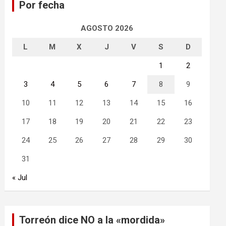
Por fecha
r
AGOSTO 2026
L
M
X
J
V
S
D
1
2
3
4
5
6
7
8
9
10
11
12
13
14
15
16
17
18
19
20
21
22
23
24
25
26
27
28
29
30
31
« Jul
Torreón dice NO a la «mordida»