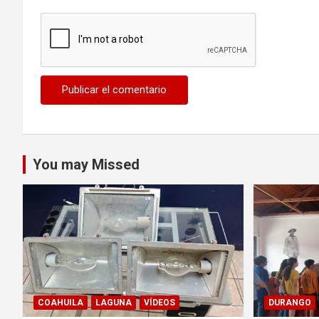
You may Missed
COAHUILA
LAGUNA
VÍDEOS
DURANGO