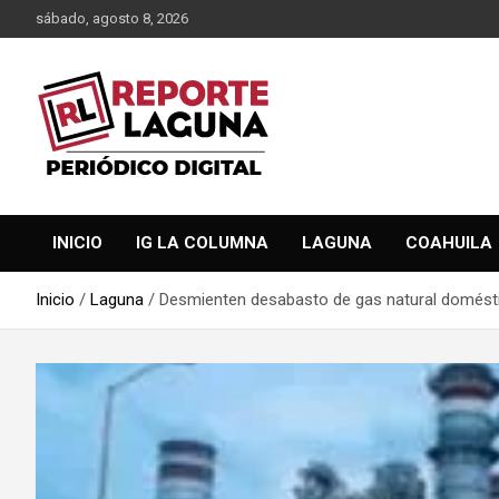
Saltar
sábado, agosto 8, 2026
al
contenido
Reporte Laguna Noticias
Reporte Laguna
INICIO
IG LA COLUMNA
LAGUNA
COAHUILA
Inicio
Laguna
Desmienten desabasto de gas natural domés