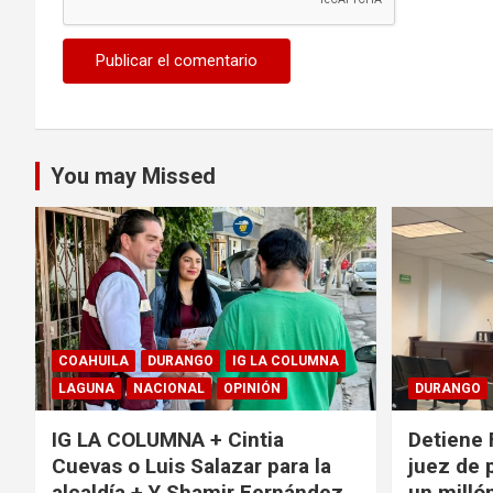
You may Missed
COAHUILA
DURANGO
IG LA COLUMNA
LAGUNA
NACIONAL
OPINIÓN
DURANGO
IG LA COLUMNA + Cintia
Detiene 
Cuevas o Luis Salazar para la
juez de 
alcaldía + Y Shamir Fernández
un milló