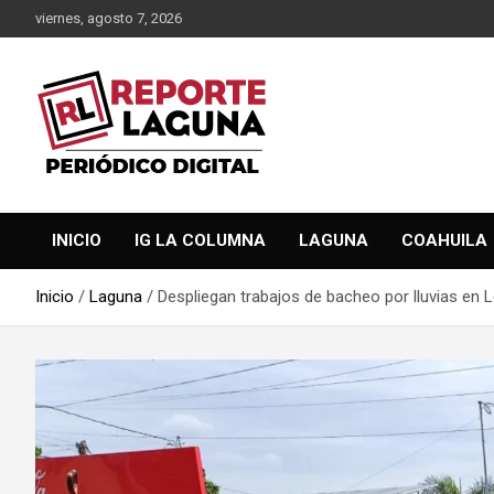
Saltar
viernes, agosto 7, 2026
al
contenido
Reporte Laguna Noticias
Reporte Laguna
INICIO
IG LA COLUMNA
LAGUNA
COAHUILA
Inicio
Laguna
Despliegan trabajos de bacheo por lluvias en 