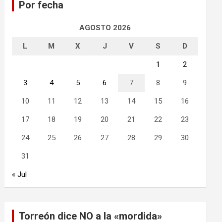
Por fecha
r
AGOSTO 2026
L
M
X
J
V
S
D
1
2
3
4
5
6
7
8
9
10
11
12
13
14
15
16
17
18
19
20
21
22
23
24
25
26
27
28
29
30
31
« Jul
Torreón dice NO a la «mordida»