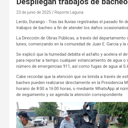
Despliegan trabajos de bacheo 
23 de junio de 2025
Reporte Laguna
Lerdo, Durango.- Tras las lluvias registradas el pasado fin 
trabajos de bacheo a fin de atender los daños ocasionados 
La Dirección de Obras Públicas, a través del departament
lunes, comenzando en la comunidad de Juan E. García y la c
Se explicó que la humedad debilita el asfalto y acelera el det
para reportar a tiempo cualquier estancamiento de agua o i
número de emergencias 911, así como fugas de agua al S.A.P
Cabe recordar que la atención que se brinda a través de e
baches pueden realizarse directamente en la Presidencia Mu
horario de 8:00 a 16:00 horas, o mediante WhatsApp al númer
de seguimiento y se agenda la atención correspondiente.