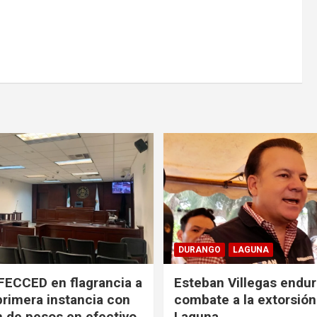
DURANGO
LAGUNA
FECCED en flagrancia a
Esteban Villegas endu
primera instancia con
combate a la extorsión
n de pesos en efectivo
Laguna