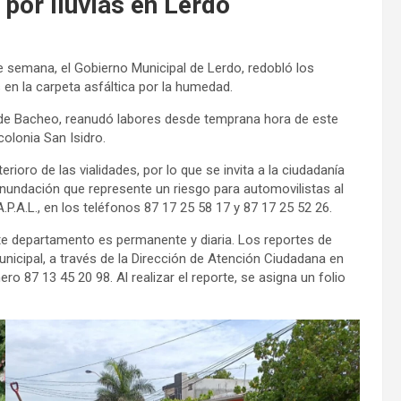
por lluvias en Lerdo
de semana, el Gobierno Municipal de Lerdo, redobló los
en la carpeta asfáltica por la humedad.
o de Bacheo, reanudó labores desde temprana hora de este
olonia San Isidro.
erioro de las vialidades, por lo que se invita a la ciudadanía
nundación que represente un riesgo para automovilistas al
.A.L., en los teléfonos 87 17 25 58 17 y 87 17 25 52 26.
ste departamento es permanente y diaria. Los reportes de
nicipal, a través de la Dirección de Atención Ciudadana en
o 87 13 45 20 98. Al realizar el reporte, se asigna un folio