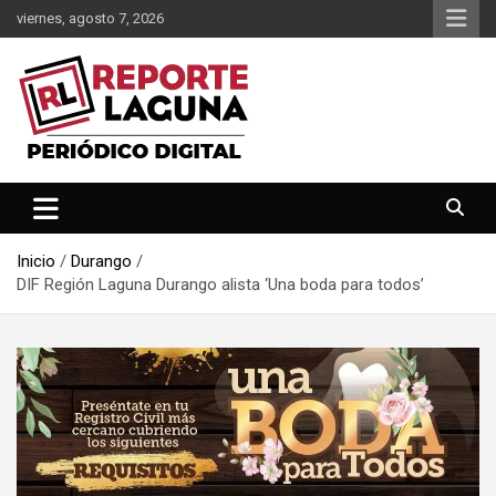
Saltar
viernes, agosto 7, 2026
al
contenido
Reporte Laguna Noticias
Reporte Laguna
Inicio
Durango
DIF Región Laguna Durango alista ‘Una boda para todos’