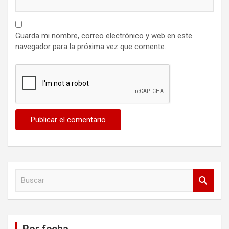
Guarda mi nombre, correo electrónico y web en este
navegador para la próxima vez que comente.
B
u
s
c
a
Por fecha
r