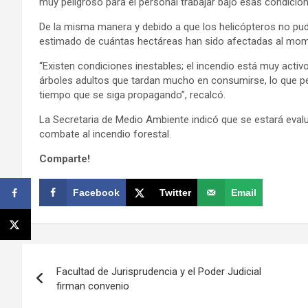
muy peligroso para el personal trabajar bajo esas condicio
De la misma manera y debido a que los helicópteros no pudi
estimado de cuántas hectáreas han sido afectadas al mo
“Existen condiciones inestables; el incendio está muy act
árboles adultos que tardan mucho en consumirse, lo que pe
tiempo que se siga propagando”, recalcó.
La Secretaria de Medio Ambiente indicó que se estará evalu
combate al incendio forestal.
Comparte!
Facebook
Twitter
Email
Navegación
Facultad de Jurisprudencia y el Poder Judicial
de
firman convenio