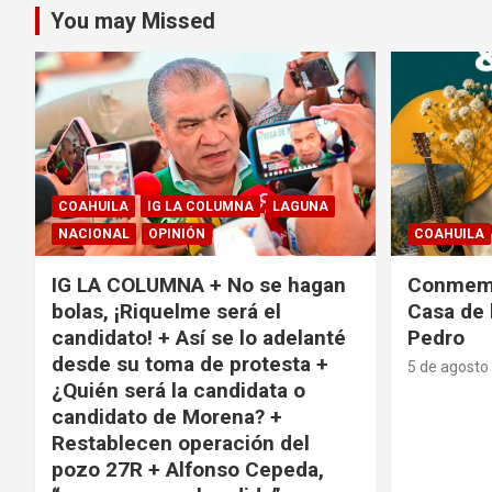
You may Missed
COAHUILA
IG LA COLUMNA
LAGUNA
NACIONAL
OPINIÓN
COAHUILA
IG LA COLUMNA + No se hagan
Conmemo
bolas, ¡Riquelme será el
Casa de 
candidato! + Así se lo adelanté
Pedro
desde su toma de protesta +
5 de agosto
¿Quién será la candidata o
candidato de Morena? +
Restablecen operación del
pozo 27R + Alfonso Cepeda,