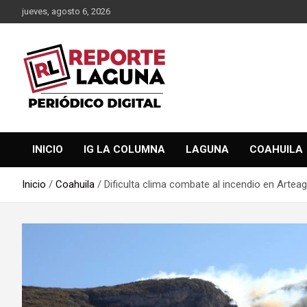
Saltar
jueves, agosto 6, 2026
al
contenido
Reporte Laguna Noticias
Reporte Laguna
INICIO
IG LA COLUMNA
LAGUNA
COAHUILA
Inicio
Coahuila
Dificulta clima combate al incendio en Artea