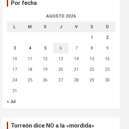
Por fecha
r
AGOSTO 2026
L
M
X
J
V
S
D
1
2
3
4
5
6
7
8
9
10
11
12
13
14
15
16
17
18
19
20
21
22
23
24
25
26
27
28
29
30
31
« Jul
Torreón dice NO a la «mordida»