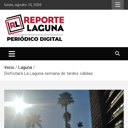
Saltar
lunes, agosto 10, 2026
al
contenido
Reporte Laguna Noticias
Reporte Laguna
Inicio
Laguna
Disfrutará La Laguna semana de tardes cálidas