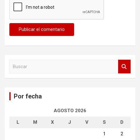
B
u
s
c
a
Por fecha
r
AGOSTO 2026
L
M
X
J
V
S
D
1
2