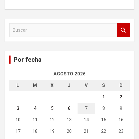
B
u
s
c
a
Por fecha
r
AGOSTO 2026
L
M
X
J
V
S
D
1
2
3
4
5
6
7
8
9
10
11
12
13
14
15
16
17
18
19
20
21
22
23