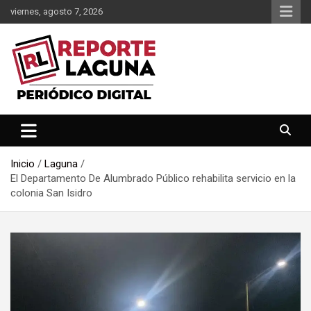
Saltar
viernes, agosto 7, 2026
al
contenido
Reporte Laguna Noticias
Reporte Laguna
Inicio
Laguna
El Departamento De Alumbrado Público rehabilita servicio en la
colonia San Isidro