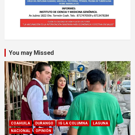
You may Missed
COAHUILA
DURANGO
IG LA COLUMNA
LAGUNA
NACIONAL
OPINIÓN