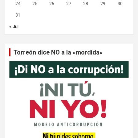
24
25
26
27
28
29
30
31
« Jul
Torreón dice NO a la «mordida»