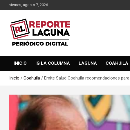
Saltar
viernes, agosto 7, 2026
al
contenido
Reporte Laguna Noticias
Reporte Laguna
INICIO
IG LA COLUMNA
LAGUNA
COAHUILA
Inicio
Coahuila
Emite Salud Coahuila recomendaciones para p