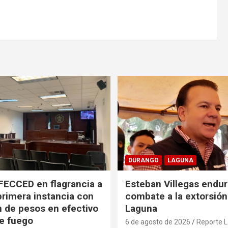
DURANGO
LAGUNA
FECCED en flagrancia a
Esteban Villegas endu
primera instancia con
combate a la extorsión
n de pesos en efectivo
Laguna
e fuego
6 de agosto de 2026
Reporte 