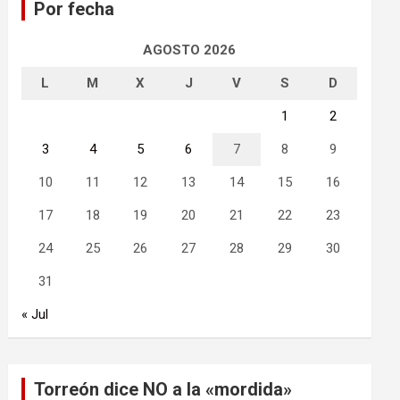
Por fecha
r
AGOSTO 2026
L
M
X
J
V
S
D
1
2
3
4
5
6
7
8
9
10
11
12
13
14
15
16
17
18
19
20
21
22
23
24
25
26
27
28
29
30
31
« Jul
Torreón dice NO a la «mordida»