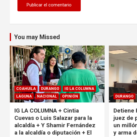
You may Missed
COAHUILA
DURANGO
IG LA COLUMNA
LAGUNA
NACIONAL
OPINIÓN
DURANGO
IG LA COLUMNA + Cintia
Detiene 
Cuevas o Luis Salazar para la
juez de 
alcaldía + Y Shamir Fernández
un milló
a la alcaldía o diputación + El
y arma d