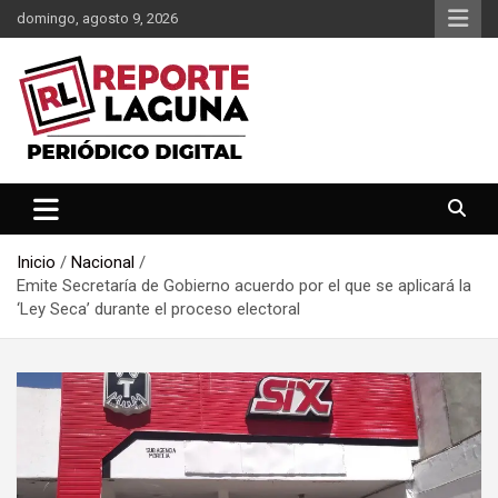
Saltar
domingo, agosto 9, 2026
al
contenido
Reporte Laguna Noticias
Reporte Laguna
Inicio
Nacional
Emite Secretaría de Gobierno acuerdo por el que se aplicará la
‘Ley Seca’ durante el proceso electoral