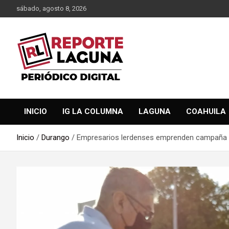
Saltar
sábado, agosto 8, 2026
al
contenido
Reporte Laguna Noticias
Reporte Laguna
INICIO
IG LA COLUMNA
LAGUNA
COAHUILA
Inicio
Durango
Empresarios lerdenses emprenden campaña d