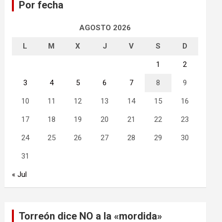
Por fecha
r
AGOSTO 2026
L
M
X
J
V
S
D
1
2
3
4
5
6
7
8
9
10
11
12
13
14
15
16
17
18
19
20
21
22
23
24
25
26
27
28
29
30
31
« Jul
Torreón dice NO a la «mordida»