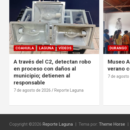
COAHUILA
LAGUNA
VÍDEOS
DURANGO
A través del C2, detectan robo
Museo Ac
en proceso con daños al
verano c
municipio; detienen al
7 de agosto
responsable
7 de agosto de 2026
Reporte Laguna
Copyright ©2026
Reporte Laguna
Tema por:
Theme Horse