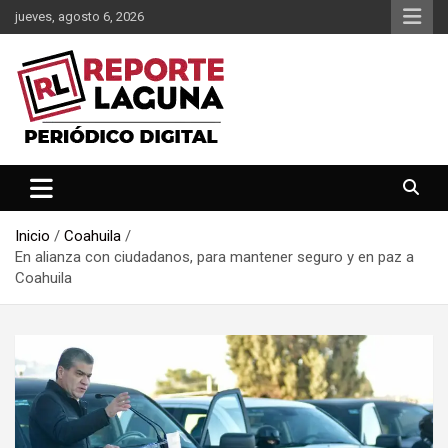
Saltar
jueves, agosto 6, 2026
al
contenido
Reporte Laguna Noticias
Reporte Laguna
Inicio
Coahuila
En alianza con ciudadanos, para mantener seguro y en paz a
Coahuila