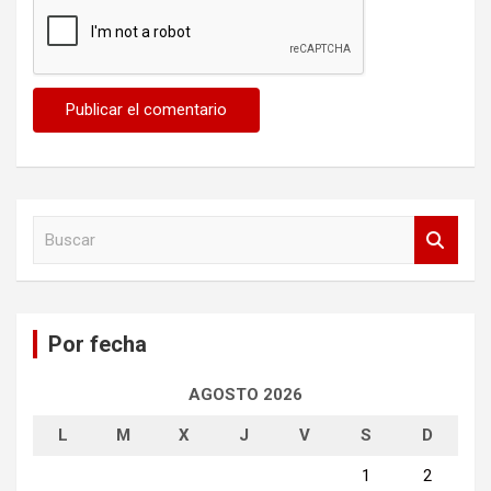
B
u
s
c
a
Por fecha
r
AGOSTO 2026
L
M
X
J
V
S
D
1
2