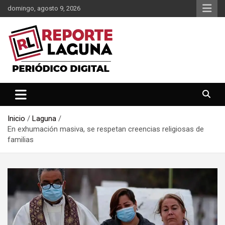
Saltar
domingo, agosto 9, 2026
al
contenido
Reporte Laguna Noticias
Reporte Laguna
Inicio
Laguna
En exhumación masiva, se respetan creencias religiosas de
familias