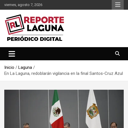
Saltar
viernes, agosto 7, 2026
al
contenido
Reporte Laguna Noticias
Reporte Laguna
Inicio
Laguna
En La Laguna, redoblarán vigilancia en la final Santos-Cruz Azul