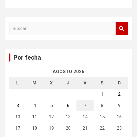
B
u
s
c
a
Por fecha
r
AGOSTO 2026
L
M
X
J
V
S
D
1
2
3
4
5
6
7
8
9
10
11
12
13
14
15
16
17
18
19
20
21
22
23