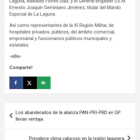
Laguna, Adelaido Flores Díaz; y el General Brigadier D.E.M
Ernesto Joaquín Geminiano Jiménez, titular del Mando
Especial de La Laguna.
Así como representantes de la XI Región Militar, de
hospitales privados, públicos, del ámbito comercial,
empresarial y funcionarios públicos municipales y
estatales.
-o0o-
Comparte!
Navegación
Los abanderados de la alianza PAN-PRI-PRD en GP
de
llevan ventaja
entradas
Prevalece clima caluroso en la región lagunera