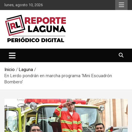
Saltar
lunes, agosto 10, 2026
al
contenido
Reporte Laguna Noticias
Reporte Laguna
Inicio
Laguna
En Lerdo pondrán en marcha programa ‘Mini Escuadrón
Bombero’