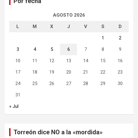
Por fecha
r
AGOSTO 2026
L
M
X
J
V
S
D
1
2
3
4
5
6
7
8
9
10
11
12
13
14
15
16
17
18
19
20
21
22
23
24
25
26
27
28
29
30
31
« Jul
Torreón dice NO a la «mordida»