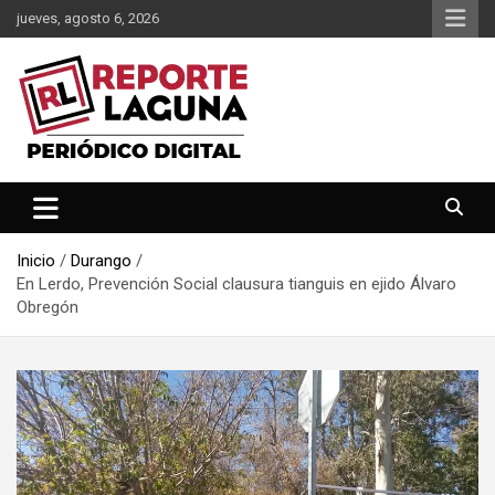
Saltar
jueves, agosto 6, 2026
al
contenido
Reporte Laguna Noticias
Reporte Laguna
Inicio
Durango
En Lerdo, Prevención Social clausura tianguis en ejido Álvaro
Obregón