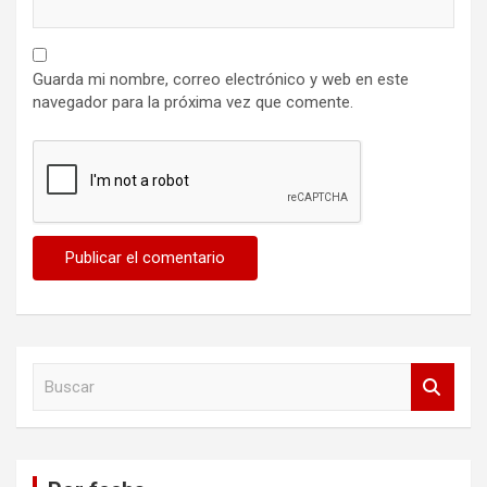
Guarda mi nombre, correo electrónico y web en este
navegador para la próxima vez que comente.
B
u
s
c
a