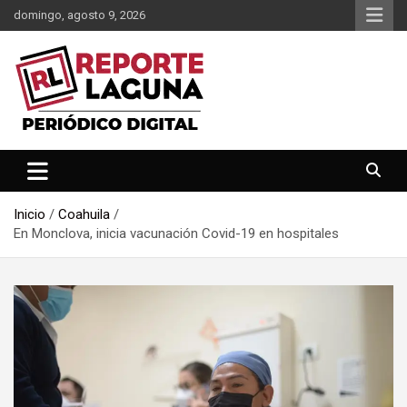
Saltar
domingo, agosto 9, 2026
al
contenido
Reporte Laguna Noticias
Reporte Laguna
Inicio
Coahuila
En Monclova, inicia vacunación Covid-19 en hospitales