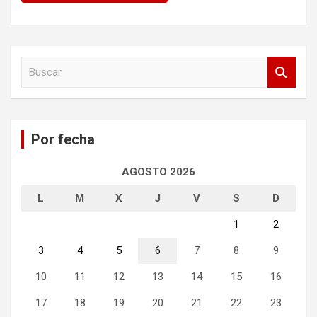
B
u
s
c
a
Por fecha
r
AGOSTO 2026
L
M
X
J
V
S
D
1
2
3
4
5
6
7
8
9
10
11
12
13
14
15
16
17
18
19
20
21
22
23