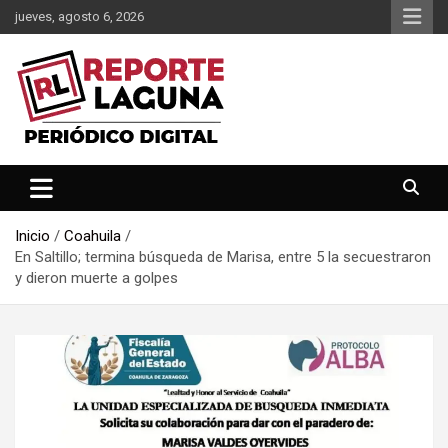
Saltar
jueves, agosto 6, 2026
al
contenido
Reporte Laguna Noticias
Reporte Laguna
Inicio
Coahuila
En Saltillo; termina búsqueda de Marisa, entre 5 la secuestraron
y dieron muerte a golpes