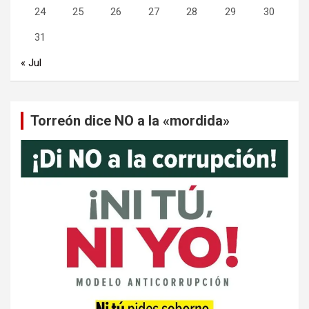
24
25
26
27
28
29
30
31
« Jul
Torreón dice NO a la «mordida»