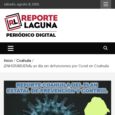
Saltar
sábado, agosto 8, 2026
al
contenido
Reporte Laguna Noticias
Reporte Laguna
Inicio
Coahuila
¡ENHORABUENA¡ un día sin defunciones por Covid en Coahuila