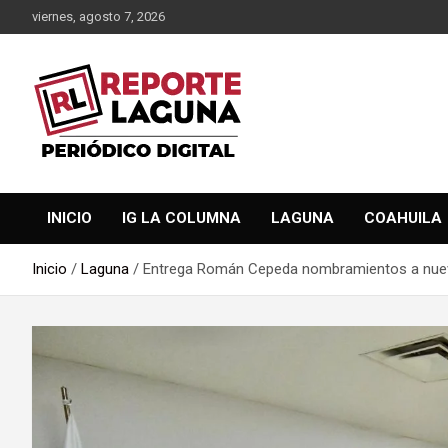
Saltar
viernes, agosto 7, 2026
al
contenido
Reporte Laguna Noticias
Reporte Laguna
INICIO
IG LA COLUMNA
LAGUNA
COAHUILA
Inicio
Laguna
Entrega Román Cepeda nombramientos a nuevo