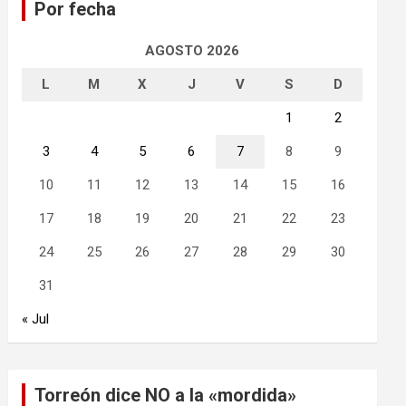
Por fecha
r
AGOSTO 2026
L
M
X
J
V
S
D
1
2
3
4
5
6
7
8
9
10
11
12
13
14
15
16
17
18
19
20
21
22
23
24
25
26
27
28
29
30
31
« Jul
Torreón dice NO a la «mordida»