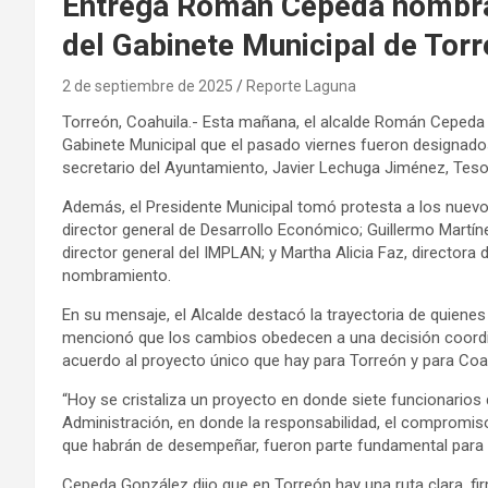
Entrega Román Cepeda nombra
del Gabinete Municipal de Tor
2 de septiembre de 2025
Reporte Laguna
Torreón, Coahuila.- Esta mañana, el alcalde Román Cepeda
Gabinete Municipal que el pasado viernes fueron designado
secretario del Ayuntamiento, Javier Lechuga Jiménez, Tesor
Además, el Presidente Municipal tomó protesta a los nuevos
director general de Desarrollo Económico; Guillermo Martín
director general del IMPLAN; y Martha Alicia Faz, directora 
nombramiento.
En su mensaje, el Alcalde destacó la trayectoria de quienes 
mencionó que los cambios obedecen a una decisión coordi
acuerdo al proyecto único que hay para Torreón y para Coah
“Hoy se cristaliza un proyecto en donde siete funcionarios 
Administración, en donde la responsabilidad, el compromiso 
que habrán de desempeñar, fueron parte fundamental para 
Cepeda González dijo que en Torreón hay una ruta clara, firm