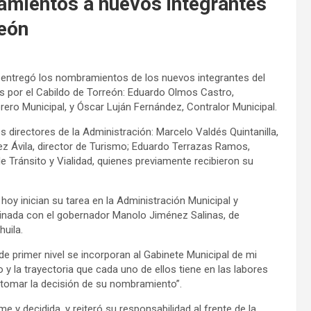
mientos a nuevos integrantes
reón
 entregó los nombramientos de los nuevos integrantes del
s por el Cabildo de Torreón: Eduardo Olmos Castro,
ero Municipal, y Óscar Luján Fernández, Contralor Municipal.
 directores de la Administración: Marcelo Valdés Quintanilla,
ez Ávila, director de Turismo; Eduardo Terrazas Ramos,
de Tránsito y Vialidad, quienes previamente recibieron su
hoy inician su tarea en la Administración Municipal y
nada con el gobernador Manolo Jiménez Salinas, de
uila.
de primer nivel se incorporan al Gabinete Municipal de mi
y la trayectoria que cada uno de ellos tiene en las labores
tomar la decisión de su nombramiento”.
e y decidida, y reiteró su responsabilidad al frente de la