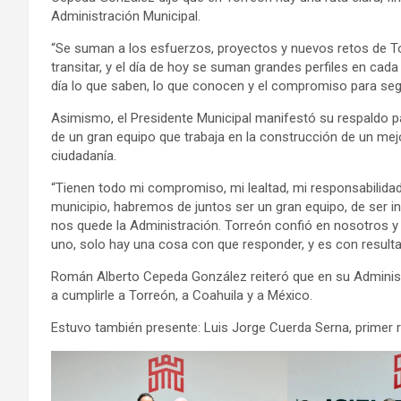
Administración Municipal.
“Se suman a los esfuerzos, proyectos y nuevos retos de 
transitar, y el día de hoy se suman grandes perfiles en cad
día lo que saben, lo que conocen y el compromiso para se
Asimismo, el Presidente Municipal manifestó su respaldo par
de un gran equipo que trabaja en la construcción de un mejo
ciudadanía.
“Tienen todo mi compromiso, mi lealtad, mi responsabilida
municipio, habremos de juntos ser un gran equipo, de ser i
nos quede la Administración. Torreón confió en nosotros y
uno, solo hay una cosa con que responder, y es con result
Román Alberto Cepeda González reiteró que en su Administra
a cumplirle a Torreón, a Coahuila y a México.
Estuvo también presente: Luis Jorge Cuerda Serna, primer r