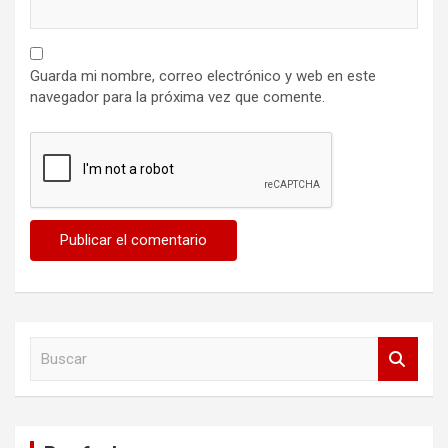
Guarda mi nombre, correo electrónico y web en este
navegador para la próxima vez que comente.
B
u
s
c
a