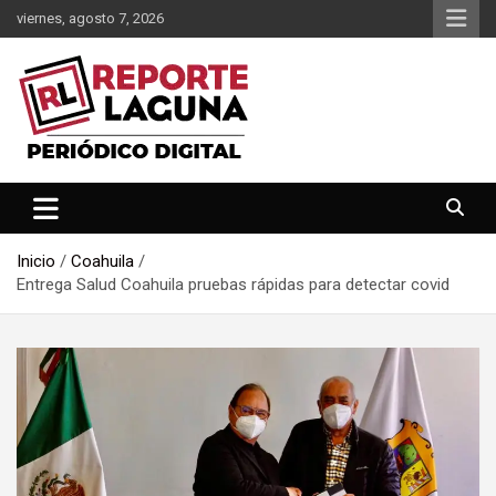
Saltar
viernes, agosto 7, 2026
al
contenido
Reporte Laguna Noticias
Reporte Laguna
Inicio
Coahuila
Entrega Salud Coahuila pruebas rápidas para detectar covid