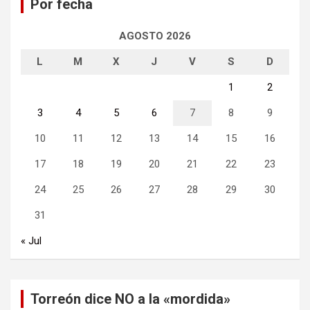
Por fecha
r
AGOSTO 2026
L
M
X
J
V
S
D
1
2
3
4
5
6
7
8
9
10
11
12
13
14
15
16
17
18
19
20
21
22
23
24
25
26
27
28
29
30
31
« Jul
Torreón dice NO a la «mordida»