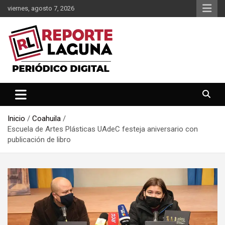
Saltar
viernes, agosto 7, 2026
al
contenido
Reporte Laguna Noticias
Reporte Laguna
Inicio
Coahuila
Escuela de Artes Plásticas UAdeC festeja aniversario con
publicación de libro