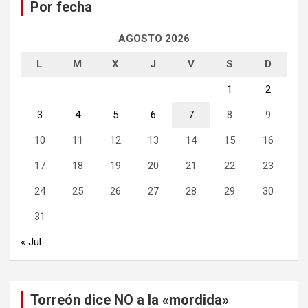
Por fecha
r
AGOSTO 2026
L
M
X
J
V
S
D
1
2
3
4
5
6
7
8
9
10
11
12
13
14
15
16
17
18
19
20
21
22
23
24
25
26
27
28
29
30
31
« Jul
Torreón dice NO a la «mordida»