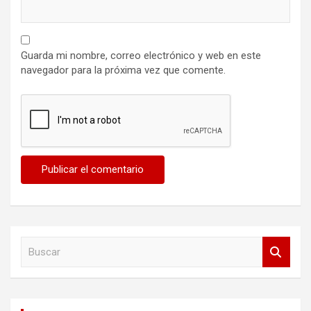
Guarda mi nombre, correo electrónico y web en este
navegador para la próxima vez que comente.
B
u
s
c
a