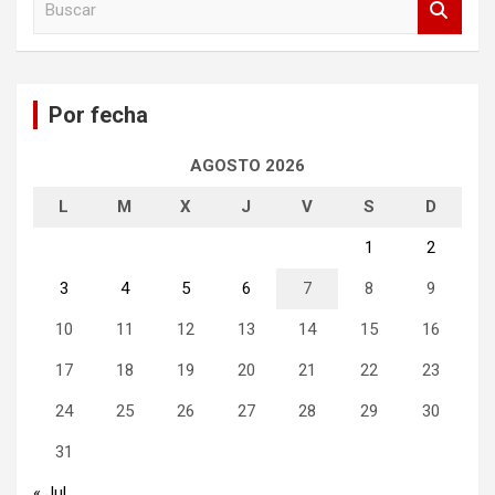
u
s
c
a
Por fecha
r
AGOSTO 2026
L
M
X
J
V
S
D
1
2
3
4
5
6
7
8
9
10
11
12
13
14
15
16
17
18
19
20
21
22
23
24
25
26
27
28
29
30
31
« Jul