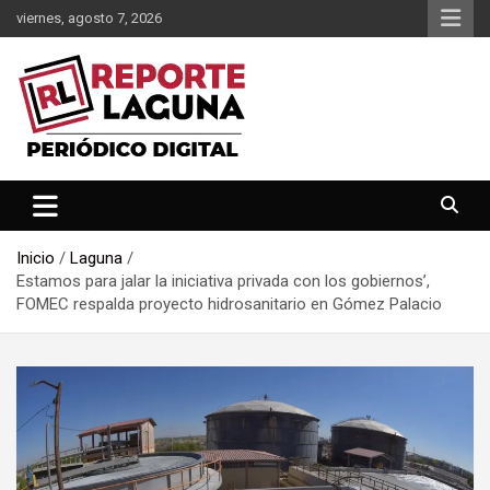
Saltar
viernes, agosto 7, 2026
al
contenido
Reporte Laguna Noticias
Reporte Laguna
Inicio
Laguna
Estamos para jalar la iniciativa privada con los gobiernos’,
FOMEC respalda proyecto hidrosanitario en Gómez Palacio