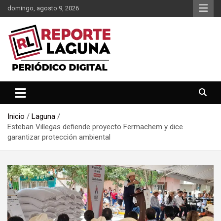
Saltar
domingo, agosto 9, 2026
al
contenido
Reporte Laguna Noticias
Reporte Laguna
Inicio
Laguna
Esteban Villegas defiende proyecto Fermachem y dice
garantizar protección ambiental