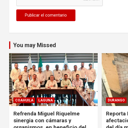
You may Missed
COAHUILA
LAGUNA
DURANGO
Refrenda Miguel Riquelme
Reporta 
sinergia con cámaras y
afectacio
organismos, en beneficio del
del día 