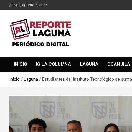
Saltar
jueves, agosto 6, 2026
al
contenido
Reporte Laguna Noticias
Reporte Laguna
INICIO
IG LA COLUMNA
LAGUNA
COAHUILA
Inicio
Laguna
Estudiantes del Instituto Tecnológico se suma