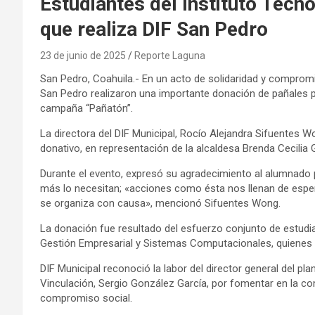
Estudiantes del Instituto Tecn
que realiza DIF San Pedro
23 de junio de 2025
Reporte Laguna
San Pedro, Coahuila.- En un acto de solidaridad y compromi
San Pedro realizaron una importante donación de pañales pa
campaña “Pañatón”.
La directora del DIF Municipal, Rocío Alejandra Sifuentes Wo
donativo, en representación de la alcaldesa Brenda Cecilia
Durante el evento, expresó su agradecimiento al alumnado po
más lo necesitan; «acciones como ésta nos llenan de esper
se organiza con causa», mencionó Sifuentes Wong.
La donación fue resultado del esfuerzo conjunto de estudiant
Gestión Empresarial y Sistemas Computacionales, quienes 
DIF Municipal reconoció la labor del director general del pl
Vinculación, Sergio González García, por fomentar en la com
compromiso social.