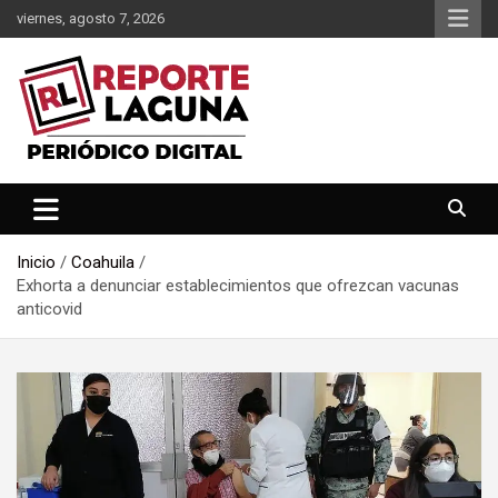
Saltar
viernes, agosto 7, 2026
al
contenido
Reporte Laguna Noticias
Reporte Laguna
Inicio
Coahuila
Exhorta a denunciar establecimientos que ofrezcan vacunas
anticovid