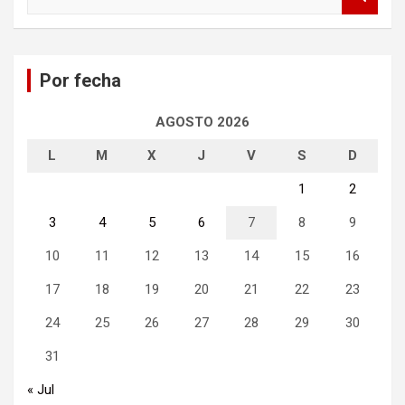
u
s
c
a
Por fecha
r
AGOSTO 2026
L
M
X
J
V
S
D
1
2
3
4
5
6
7
8
9
10
11
12
13
14
15
16
17
18
19
20
21
22
23
24
25
26
27
28
29
30
31
« Jul