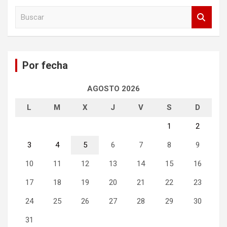
B
u
s
c
a
Por fecha
r
AGOSTO 2026
L
M
X
J
V
S
D
1
2
3
4
5
6
7
8
9
10
11
12
13
14
15
16
17
18
19
20
21
22
23
24
25
26
27
28
29
30
31