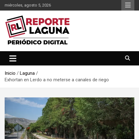
Saltar
miércoles, agosto 5, 2026
al
contenido
Reporte Laguna Noticias
Reporte Laguna
Inicio
Laguna
Exhortan en Lerdo a no meterse a canales de riego