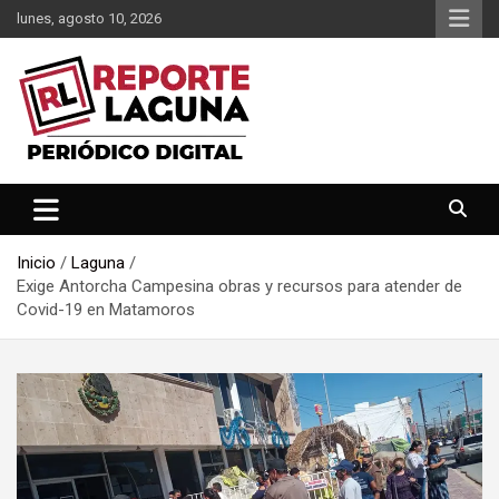
Saltar
lunes, agosto 10, 2026
al
contenido
Reporte Laguna Noticias
Reporte Laguna
Inicio
Laguna
Exige Antorcha Campesina obras y recursos para atender de
Covid-19 en Matamoros