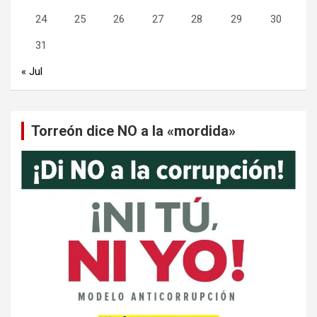
24
25
26
27
28
29
30
31
« Jul
Torreón dice NO a la «mordida»