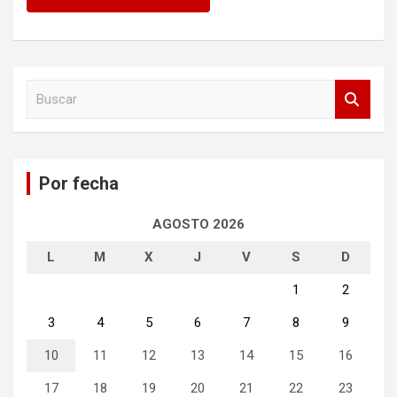
B
u
s
c
a
Por fecha
r
AGOSTO 2026
L
M
X
J
V
S
D
1
2
3
4
5
6
7
8
9
10
11
12
13
14
15
16
17
18
19
20
21
22
23