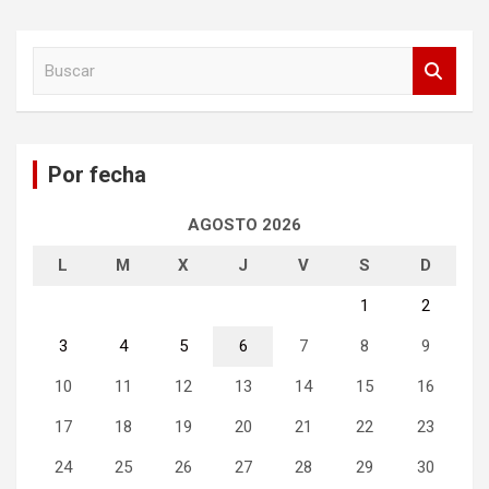
B
u
s
c
a
Por fecha
r
AGOSTO 2026
L
M
X
J
V
S
D
1
2
3
4
5
6
7
8
9
10
11
12
13
14
15
16
17
18
19
20
21
22
23
24
25
26
27
28
29
30