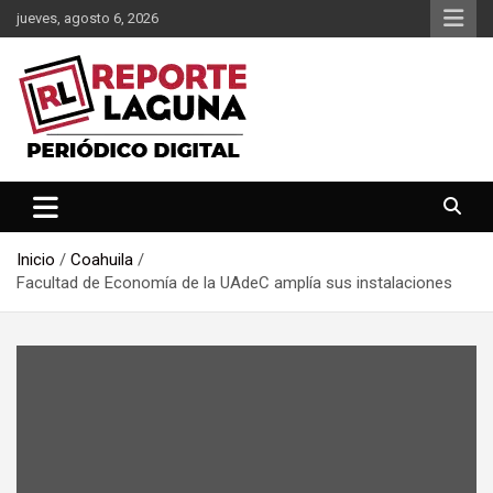
Saltar
jueves, agosto 6, 2026
al
contenido
Reporte Laguna Noticias
Reporte Laguna
Inicio
Coahuila
Facultad de Economía de la UAdeC amplía sus instalaciones