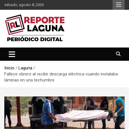
Saltar
sábado, agosto 8, 2026
al
contenido
Reporte Laguna Noticias
Reporte Laguna
Inicio
Laguna
Fallece obrero al recibir descarga eléctrica cuando instalaba
láminas en una techumbre