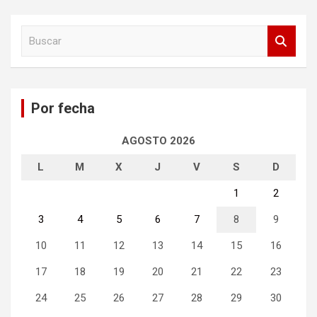
B
u
s
c
a
Por fecha
r
AGOSTO 2026
L
M
X
J
V
S
D
1
2
3
4
5
6
7
8
9
10
11
12
13
14
15
16
17
18
19
20
21
22
23
24
25
26
27
28
29
30