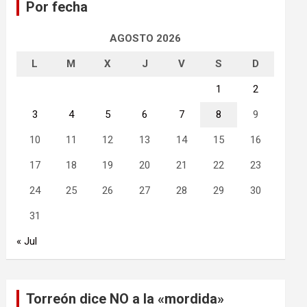
Por fecha
r
AGOSTO 2026
L
M
X
J
V
S
D
1
2
3
4
5
6
7
8
9
10
11
12
13
14
15
16
17
18
19
20
21
22
23
24
25
26
27
28
29
30
31
« Jul
Torreón dice NO a la «mordida»