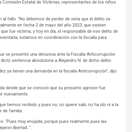
 la Comisión Estatal de Víctimas, representantes de los niños
 al fallo. “No debemos de perder de vista que el delito se
almente en fecha 2 de mayo del año 2023, que existen
ue fue víctima, y hoy en día, el responsable de ese delito de
esentarla, estamos en coordinación con la fiscalía para
que se presentó una denuncia ante la Fiscalía Anticorrupción
dictó sentencia absolutoria a Alejandro N. de dicho delito.
ndez ya tienen una demanda en la fiscalía Anticorrupción”, dijo
da desde que se conoció que su presunto agresor fue
dir nuevamente.
e hemos recibido y pues no, no quiere salir, no ha ido ni a la
e de familia.
ces. “Pues muy enojada, porque pues realmente pues las
jaron libertad…”.