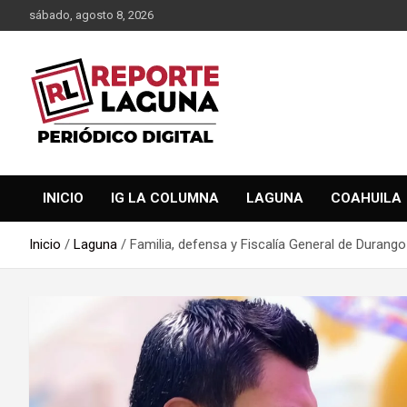
Saltar
sábado, agosto 8, 2026
al
contenido
Reporte Laguna Noticias
Reporte Laguna
INICIO
IG LA COLUMNA
LAGUNA
COAHUILA
Inicio
Laguna
Familia, defensa y Fiscalía General de Durango