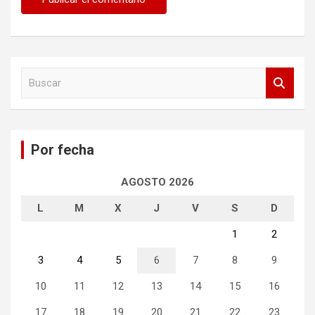
B
u
s
c
a
Por fecha
r
AGOSTO 2026
L
M
X
J
V
S
D
1
2
3
4
5
6
7
8
9
10
11
12
13
14
15
16
17
18
19
20
21
22
23