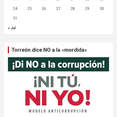
24
25
26
27
28
29
30
31
« Jul
Torreón dice NO a la «mordida»