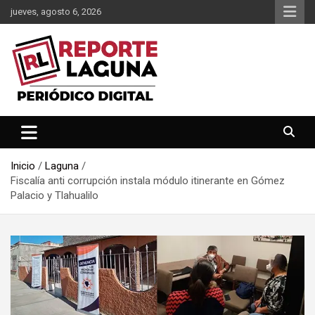
Saltar
jueves, agosto 6, 2026
al
contenido
Reporte Laguna Noticias
Reporte Laguna
Inicio
Laguna
Fiscalía anti corrupción instala módulo itinerante en Gómez
Palacio y Tlahualilo