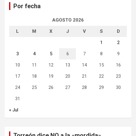
Por fecha
r
AGOSTO 2026
L
M
X
J
V
S
D
1
2
3
4
5
6
7
8
9
10
11
12
13
14
15
16
17
18
19
20
21
22
23
24
25
26
27
28
29
30
31
« Jul
Torreón dice NO a la «mordida»