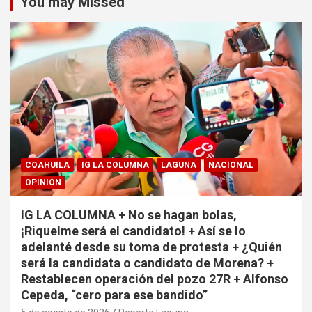
You may Missed
COAHUILA
IG LA COLUMNA
LAGUNA
NACIONAL
OPINIÓN
IG LA COLUMNA + No se hagan bolas,
¡Riquelme será el candidato! + Así se lo
adelanté desde su toma de protesta + ¿Quién
será la candidata o candidato de Morena? +
Restablecen operación del pozo 27R + Alfonso
Cepeda, “cero para ese bandido”