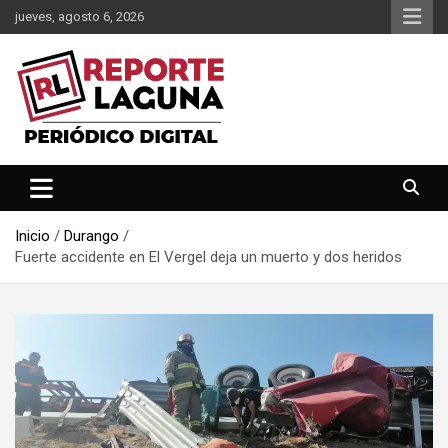
Saltar
jueves, agosto 6, 2026
al
contenido
Reporte Laguna Noticias
Reporte Laguna
Inicio
Durango
Fuerte accidente en El Vergel deja un muerto y dos heridos