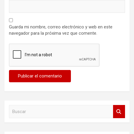
Guarda mi nombre, correo electrónico y web en este
navegador para la próxima vez que comente.
B
u
s
c
a