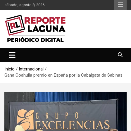
Saltar
sábado, agosto 8, 2026
al
contenido
Reporte Laguna Noticias
Reporte Laguna
Inicio
Internacional
Gana Coahuila premio en España por la Cabalgata de Sabinas