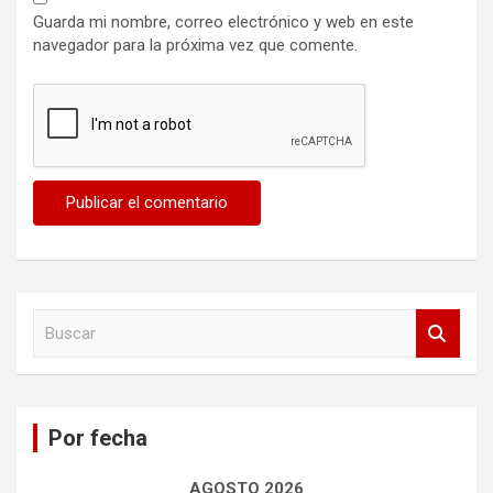
Guarda mi nombre, correo electrónico y web en este
navegador para la próxima vez que comente.
B
u
s
c
a
Por fecha
r
AGOSTO 2026