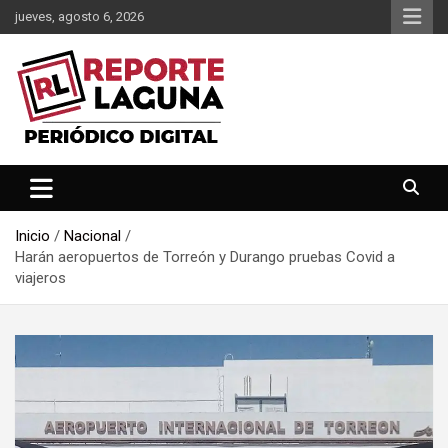
Saltar
jueves, agosto 6, 2026
al
contenido
Reporte Laguna Noticias
Reporte Laguna
Inicio
Nacional
Harán aeropuertos de Torreón y Durango pruebas Covid a
viajeros