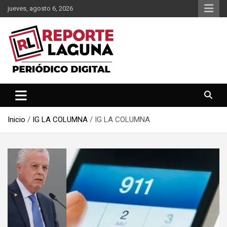
Saltar
jueves, agosto 6, 2026
al
contenido
Reporte Laguna Noticias
Reporte Laguna
Inicio
IG LA COLUMNA
IG LA COLUMNA