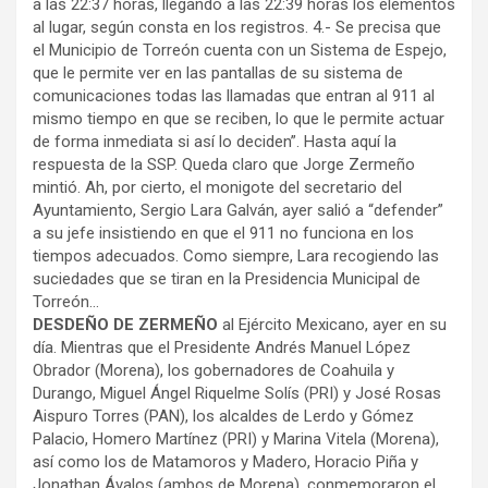
a las 22:37 horas, llegando a las 22:39 horas los elementos
al lugar, según consta en los registros. 4.- Se precisa que
el Municipio de Torreón cuenta con un Sistema de Espejo,
que le permite ver en las pantallas de su sistema de
comunicaciones todas las llamadas que entran al 911 al
mismo tiempo en que se reciben, lo que le permite actuar
de forma inmediata si así lo deciden”. Hasta aquí la
respuesta de la SSP. Queda claro que Jorge Zermeño
mintió. Ah, por cierto, el monigote del secretario del
Ayuntamiento, Sergio Lara Galván, ayer salió a “defender”
a su jefe insistiendo en que el 911 no funciona en los
tiempos adecuados. Como siempre, Lara recogiendo las
suciedades que se tiran en la Presidencia Municipal de
Torreón…
DESDEÑO DE ZERMEÑO
al Ejército Mexicano, ayer en su
día. Mientras que el Presidente Andrés Manuel López
Obrador (Morena), los gobernadores de Coahuila y
Durango, Miguel Ángel Riquelme Solís (PRI) y José Rosas
Aispuro Torres (PAN), los alcaldes de Lerdo y Gómez
Palacio, Homero Martínez (PRI) y Marina Vitela (Morena),
así como los de Matamoros y Madero, Horacio Piña y
Jonathan Ávalos (ambos de Morena), conmemoraron el