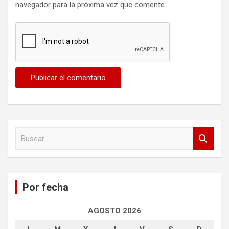
navegador para la próxima vez que comente.
B
u
s
c
a
Por fecha
r
AGOSTO 2026